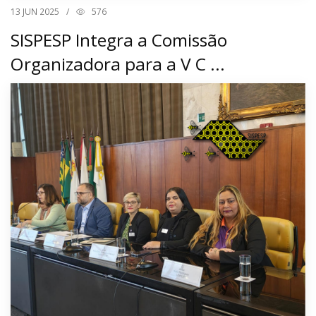
13
JUN 2025
/
576
SISPESP Integra a Comissão
Organizadora para a V C ...