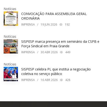
Notícias
CONVOCAÇÃO PARA ASSEMBLEIA GERAL
ORDINÁRIA
IMPRENSA
/
19
JUN 2026
192
Notícias
SISPESP marca presença em seminário da CSPB e
Força Sindical em Praia Grande
IMPRENSA
/
30
ABR 2026
449
Notícias
SISPESP celebra PL que institui a negociação
coletiva no serviço público
IMPRENSA
/
16
ABR 2026
428