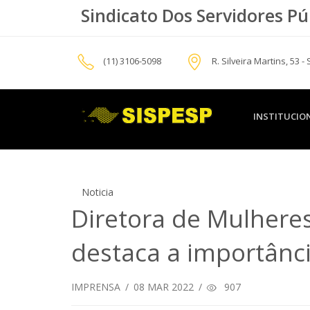
Sindicato Dos Servidores Pú
(11) 3106-5098
R. Silveira Martins, 53 -
INSTITUCIO
Noticia
Diretora de Mulhere
destaca a importânc
IMPRENSA
/
08
MAR 2022
/
907