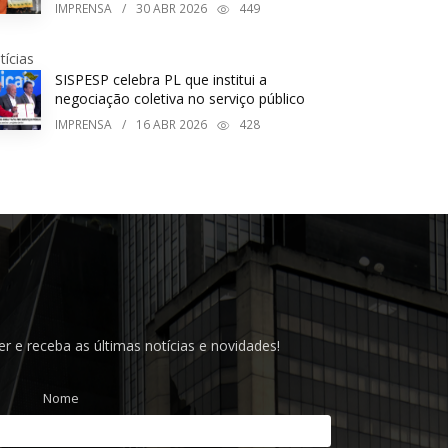
IMPRENSA
/
30
ABR 2026
449
tícias
SISPESP celebra PL que institui a
negociação coletiva no serviço público
IMPRENSA
/
16
ABR 2026
428
r e receba as últimas notícias e novidades!
Nome