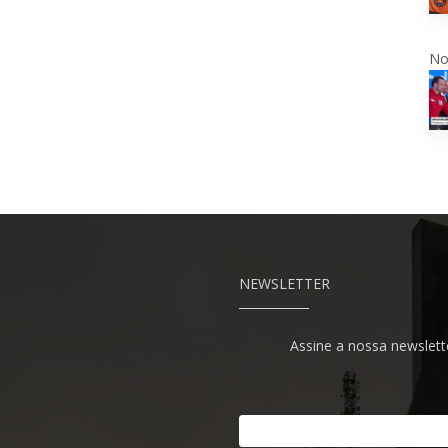
No
NEWSLETTER
Assine a nossa newslette