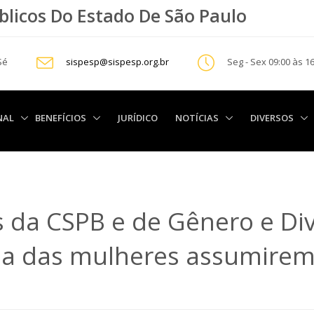
blicos Do Estado De São Paulo
 Sé
sispesp@sispesp.org.br
Seg - Sex 09:00 às 1
NAL
BENEFÍCIOS
JURÍDICO
NOTÍCIAS
DIVERSOS
s da CSPB e de Gênero e Di
ia das mulheres assumirem