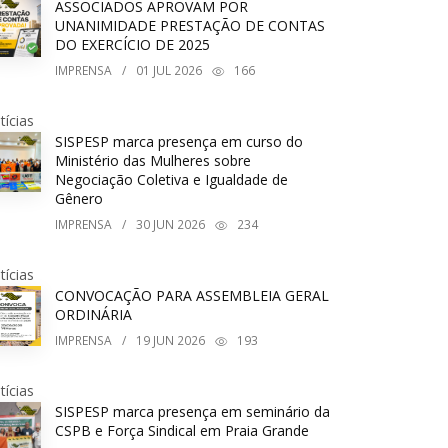
ASSOCIADOS APROVAM POR
UNANIMIDADE PRESTAÇÃO DE CONTAS
DO EXERCÍCIO DE 2025
IMPRENSA
/
01
JUL 2026
166
tícias
SISPESP marca presença em curso do
Ministério das Mulheres sobre
Negociação Coletiva e Igualdade de
Gênero
IMPRENSA
/
30
JUN 2026
234
tícias
CONVOCAÇÃO PARA ASSEMBLEIA GERAL
ORDINÁRIA
IMPRENSA
/
19
JUN 2026
193
tícias
SISPESP marca presença em seminário da
CSPB e Força Sindical em Praia Grande