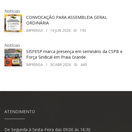
Notícias
CONVOCAÇÃO PARA ASSEMBLEIA GERAL
ORDINÁRIA
IMPRENSA
/
19
JUN 2026
193
Notícias
SISPESP marca presença em seminário da CSPB e
Força Sindical em Praia Grande
IMPRENSA
/
30
ABR 2026
449
ATENDIMENTO
De Segunda à Sexta-Feira das 09:00 às 16:30